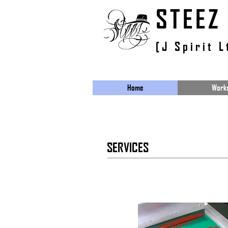
​STEEZ
[J Spirit L
Home
Work
SERVICES