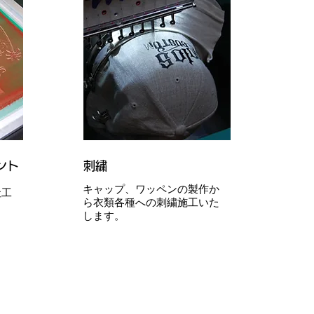
ント
刺繍
​キャップ、ワッペンの製作か
社工
ら衣類各種への刺繍施工いた
します。