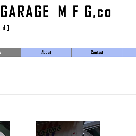
 GARAGE M F G,co
td]
s
About
Contact