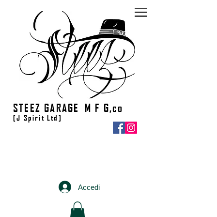
​STEEZ GARAGE M F G,co
[J Spirit Ltd]
Accedi