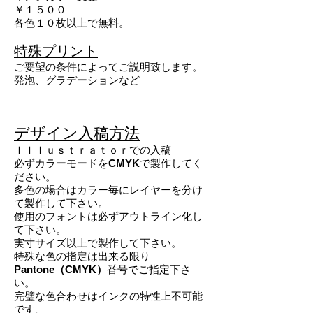
￥１５００
各色１０枚以上で無料。
特殊プリント
ご要望の条件によってご説明致します。
発泡、グラデーションなど
デザイン入稿方法
Ｉｌｌｕｓｔｒａｔｏｒでの入稿
必ずカラーモードを
CMYK
で製作してく
ださい。
多色の場合はカラー毎にレイヤーを分け
て製作して下さい。
使用のフォントは必ずアウトライン化し
て下さい。
実寸サイズ以上で製作して下さい。
特殊な色の指定は出来る限り
Pantone（CMYK）
番号でご指定下さ
い。
完璧な色合わせはインクの特性上不可能
です。