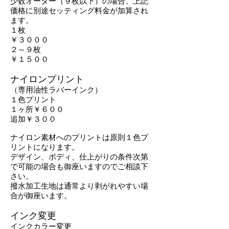
少数オーダー（９枚以下）の場合、上記
価格に別途セッティング料金が加算され
ます。
１枚
￥３０００
​２～９枚
￥１５００
ナイロンプリント
（専用油性ラバーインク）
１色プリント
１ヶ所￥
​６００
追加￥３００
ナイロン素材へのプリントは原則１色プ
リントになります。
デザイン、ボディ、仕上がりの条件次第
で可能の場合も御座いますのでご相談下
さい。
撥水加工生地は通常より剥がれやすい場
合が御座います。
インク変更
インクカラー変更